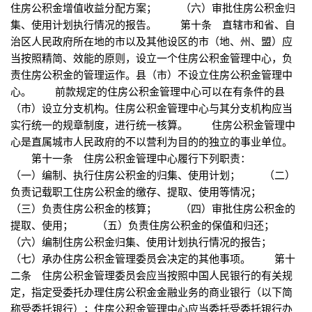
住房公积金增值收益分配方案； （六）审批住房公积金归
集、使用计划执行情况的报告。 第十条 直辖市和省、自
治区人民政府所在地的市以及其他设区的市（地、州、盟）应
当按照精简、效能的原则，设立一个住房公积金管理中心，负
责住房公积金的管理运作。县（市）不设立住房公积金管理中
心。 前款规定的住房公积金管理中心可以在有条件的县
（市）设立分支机构。住房公积金管理中心与其分支机构应当
实行统一的规章制度，进行统一核算。 住房公积金管理中
心是直属城市人民政府的不以营利为目的的独立的事业单位。
第十一条 住房公积金管理中心履行下列职责：
（一）编制、执行住房公积金的归集、使用计划； （二）
负责记载职工住房公积金的缴存、提取、使用等情况；
（三）负责住房公积金的核算； （四）审批住房公积金的
提取、使用； （五）负责住房公积金的保值和归还；
（六）编制住房公积金归集、使用计划执行情况的报告；
（七）承办住房公积金管理委员会决定的其他事项。 第十
二条 住房公积金管理委员会应当按照中国人民银行的有关规
定，指定受委托办理住房公积金金融业务的商业银行（以下简
称受委托银行）；住房公积金管理中心应当委托受委托银行办