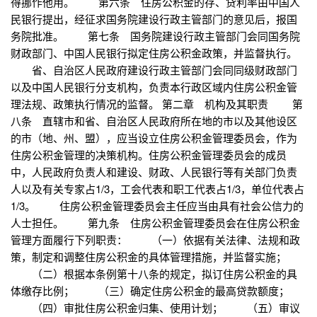
得挪作他用。 第六条 住房公积金的存、贷利率由中国人
民银行提出，经征求国务院建设行政主管部门的意见后，报国
务院批准。 第七条 国务院建设行政主管部门会同国务院
财政部门、中国人民银行拟定住房公积金政策，并监督执行。
省、自治区人民政府建设行政主管部门会同同级财政部门
以及中国人民银行分支机构，负责本行政区域内住房公积金管
理法规、政策执行情况的监督。 第二章 机构及其职责 第
八条 直辖市和省、自治区人民政府所在地的市以及其他设区
的市（地、州、盟），应当设立住房公积金管理委员会，作为
住房公积金管理的决策机构。住房公积金管理委员会的成员
中，人民政府负责人和建设、财政、人民银行等有关部门负责
人以及有关专家占1/3，工会代表和职工代表占1/3，单位代表占
1/3。 住房公积金管理委员会主任应当由具有社会公信力的
人士担任。 第九条 住房公积金管理委员会在住房公积金
管理方面履行下列职责： （一）依据有关法律、法规和政
策，制定和调整住房公积金的具体管理措施，并监督实施；
（二）根据本条例第十八条的规定，拟订住房公积金的具
体缴存比例； （三）确定住房公积金的最高贷款额度；
（四）审批住房公积金归集、使用计划； （五）审议