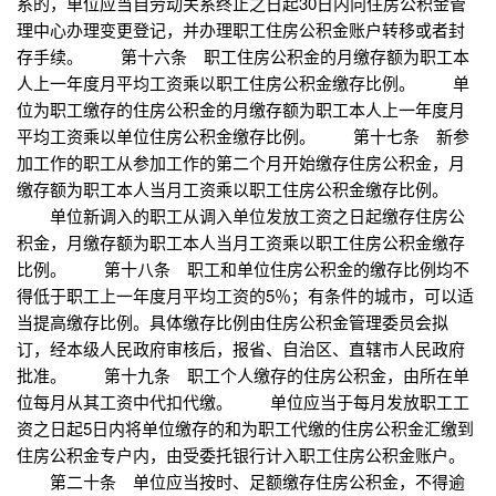
系的，单位应当自劳动关系终止之日起30日内向住房公积金管
理中心办理变更登记，并办理职工住房公积金账户转移或者封
存手续。 第十六条 职工住房公积金的月缴存额为职工本
人上一年度月平均工资乘以职工住房公积金缴存比例。 单
位为职工缴存的住房公积金的月缴存额为职工本人上一年度月
平均工资乘以单位住房公积金缴存比例。 第十七条 新参
加工作的职工从参加工作的第二个月开始缴存住房公积金，月
缴存额为职工本人当月工资乘以职工住房公积金缴存比例。
单位新调入的职工从调入单位发放工资之日起缴存住房公
积金，月缴存额为职工本人当月工资乘以职工住房公积金缴存
比例。 第十八条 职工和单位住房公积金的缴存比例均不
得低于职工上一年度月平均工资的5％；有条件的城市，可以适
当提高缴存比例。具体缴存比例由住房公积金管理委员会拟
订，经本级人民政府审核后，报省、自治区、直辖市人民政府
批准。 第十九条 职工个人缴存的住房公积金，由所在单
位每月从其工资中代扣代缴。 单位应当于每月发放职工工
资之日起5日内将单位缴存的和为职工代缴的住房公积金汇缴到
住房公积金专户内，由受委托银行计入职工住房公积金账户。
第二十条 单位应当按时、足额缴存住房公积金，不得逾