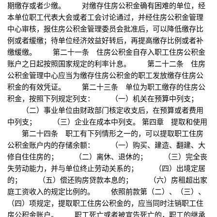
期缴存或者少缴。 对缴存住房公积金确有困难的单位，经
本单位职工代表大会或者工会讨论通过，并经住房公积金管理
中心审核，报住房公积金管理委员会批准后，可以降低缴存比
例或者缓缴；待单位经济效益好转后，再提高缴存比例或者补
缴缓缴。 第二十一条 住房公积金自存入职工住房公积金
账户之日起按照国家规定的利率计息。 第二十二条 住房
公积金管理中心应当为缴存住房公积金的职工发放缴存住房公
积金的有效凭证。 第二十三条 单位为职工缴存的住房公
积金，按照下列规定列支： （一）机关在预算中列支；
（二）事业单位由财政部门核定收支后，在预算或者费用
中列支； （三）企业在成本中列支。 第四章 提取和使用
第二十四条 职工有下列情形之一的，可以提取职工住房
公积金账户内的存储余额： （一）购买、建造、翻建、大
修自住住房的； （二）离休、退休的； （三）完全丧
失劳动能力，并与单位终止劳动关系的； （四）出境定居
的； （五）偿还购房贷款本息的； （六）房租超出家
庭工资收入的规定比例的。 依照前款第（二）、（三）、
（四）项规定，提取职工住房公积金的，应当同时注销职工住
房公积金账户。 职工死亡或者被宣告死亡的，职工的继承