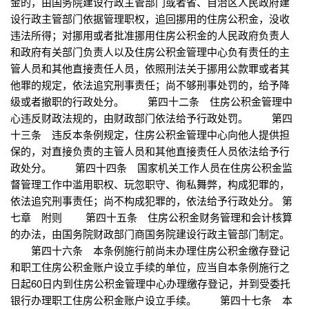
金的，由国务院建设行政主管部门或者省、自治区人民政府建
设行政主管部门依据管理职权，追回挪用的住房公积金，没收
违法所得；对挪用或者批准挪用住房公积金的人民政府负责人
和政府有关部门负责人以及住房公积金管理中心负有责任的主
管人员和其他直接责任人员，依照刑法关于挪用公款罪或者其
他罪的规定，依法追究刑事责任；尚不够刑事处罚的，给予降
级或者撤职的行政处分。 第四十二条 住房公积金管理中
心违反财政法规的，由财政部门依法给予行政处罚。 第四
十三条 违反本条例规定，住房公积金管理中心向他人提供担
保的，对直接负责的主管人员和其他直接责任人员依法给予行
政处分。 第四十四条 国家机关工作人员在住房公积金监
督管理工作中滥用职权、玩忽职守、徇私舞弊，构成犯罪的，
依法追究刑事责任；尚不构成犯罪的，依法给予行政处分。 第
七章 附则 第四十五条 住房公积金财务管理和会计核算
的办法，由国务院财政部门商国务院建设行政主管部门制定。
第四十六条 本条例施行前尚未办理住房公积金缴存登记
和职工住房公积金账户设立手续的单位，应当自本条例施行之
日起60日内到住房公积金管理中心办理缴存登记，并到受委托
银行办理职工住房公积金账户设立手续。 第四十七条 本