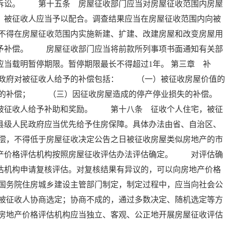
政诉讼。 第十五条 房屋征收部门应当对房屋征收范围内房屋
，被征收人应当予以配合。调查结果应当在房屋征收范围内向被
不得在房屋征收范围内实施新建、扩建、改建房屋和改变房屋用
不予补偿。 房屋征收部门应当将前款所列事项书面通知有关部
应当载明暂停期限。暂停期限最长不得超过1年。 第三章 
政府对被征收人给予的补偿包括： （一）被征收房屋价值的
的补偿； （三）因征收房屋造成的停产停业损失的补偿。
征收人给予补助和奖励。 第十八条 征收个人住宅，被征
县级人民政府应当优先给予住房保障。具体办法由省、自治区、
偿，不得低于房屋征收决定公告之日被征收房屋类似房地产的市
地产价格评估机构按照房屋征收评估办法评估确定。 对评估确
估机构申请复核评估。对复核结果有异议的，可以向房地产价格
国务院住房城乡建设主管部门制定，制定过程中，应当向社会公
被征收人协商选定；协商不成的，通过多数决定、随机选定等方
房地产价格评估机构应当独立、客观、公正地开展房屋征收评估