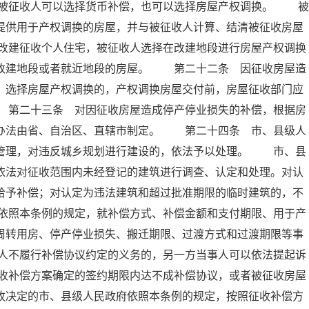
被征收人可以选择货币补偿，也可以选择房屋产权调换。 被
提供用于产权调换的房屋，并与被征收人计算、结清被征收房屋
改建征收个人住宅，被征收人选择在改建地段进行房屋产权调换
供改建地段或者就近地段的房屋。 第二十二条 因征收房屋造
；选择房屋产权调换的，产权调换房屋交付前，房屋征收部门应
 第二十三条 对因征收房屋造成停产停业损失的补偿，根据房
体办法由省、自治区、直辖市制定。 第二十四条 市、县级人
督管理，对违反城乡规划进行建设的，依法予以处理。 市、县
依法对征收范围内未经登记的建筑进行调查、认定和处理。对认
给予补偿；对认定为违法建筑和超过批准期限的临时建筑的，不
依照本条例的规定，就补偿方式、补偿金额和支付期限、用于产
周转用房、停产停业损失、搬迁期限、过渡方式和过渡期限等事
人不履行补偿协议约定的义务的，另一方当事人可以依法提起诉
收补偿方案确定的签约期限内达不成补偿协议，或者被征收房屋
收决定的市、县级人民政府依照本条例的规定，按照征收补偿方