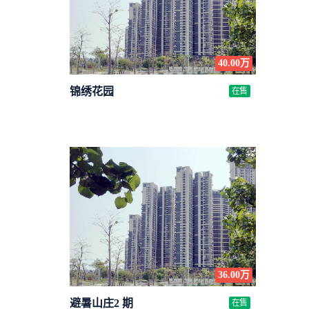
40.00万
锦绣花园
在售
36.00万
避暑山庄2 期
在售