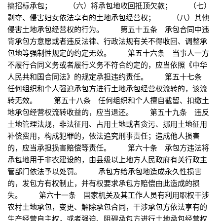
搞招标承包； （六）将承包地收回抵顶欠款； （七）
剥夺、侵害妇女依法享有的土地承包经营权； （八）其他
侵害土地承包经营权的行为。 第五十五条 承包合同中违
背承包方意愿或者违反法律、行政法规有关不得收回、调整承
包地等强制性规定的约定无效。 第五十六条 当事人一方
不履行合同义务或者履行义务不符合约定的，应当依照《中华
人民共和国合同法》的规定承担违约责任。 第五十七条
任何组织和个人强迫承包方进行土地承包经营权流转的，该流
转无效。 第五十八条 任何组织和个人擅自截留、扣缴土
地承包经营权流转收益的，应当退还。 第五十九条 违反
土地管理法规，非法征用、占用土地或者贪污、挪用土地征用
补偿费用，构成犯罪的，依法追究刑事责任；造成他人损害
的，应当承担损害赔偿等责任。 第六十条 承包方违法将
承包地用于非农建设的，由县级以上地方人民政府有关行政主
管部门依法予以处罚。 承包方给承包地造成永久性损害
的，发包方有权制止，并有权要求承包方赔偿由此造成的损
失。 第六十一条 国家机关及其工作人员有利用职权干涉
农村土地承包，变更、解除承包合同，干涉承包方依法享有的
生产经营自主权，或者强迫、阻碍承包方进行土地承包经营权