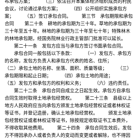
布承包方案； （三）依法召开本集体经济组织成员的村民
会议，讨论通过承包方案； （四）公开组织实施承包方
案； （五）签订承包合同。 第三节 承包期限和承包
合同 第二十条 耕地的承包期为三十年。草地的承包期为
三十年至五十年。林地的承包期为三十年至七十年；特殊林木
的林地承包期，经国务院林业行政主管部门批准可以延长。
第二十一条 发包方应当与承包方签订书面承包合同。
承包合同一般包括以下条款： （一）发包方、承包方
的名称，发包方负责人和承包方代表的姓名、住所；
（二）承包土地的名称、坐落、面积、质量等级； （三）
承包期限和起止日期； （四）承包土地的用途；
（五）发包方和承包方的权利和义务； （六）违约责任。
第二十二条 承包合同自成立之日起生效。承包方自承包
合同生效时取得土地承包经营权。 第二十三条 县级以上
地方人民政府应当向承包方颁发土地承包经营权证或者林权证
等证书，并登记造册，确认土地承包经营权。 颁发土地承
包经营权证或者林权证等证书，除按规定收取证书工本费外，
不得收取其他费用。 第二十四条 承包合同生效后，发包
方不得因承办人或者负责人的变动而变更或者解除，也不得因