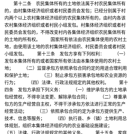
第十二条 农民集体所有的土地依法属于村农民集体所有
的，由村集体经济组织或者村民委员会发包；已经分别属于村
内两个以上农村集体经济组织的农民集体所有的，由村内各该
农村集体经济组织或者村民小组发包。村集体经济组织或者村
民委员会发包的，不得改变村内各集体经济组织农民集体所有
的土地的所有权。 国家所有依法由农民集体使用的农村土
地，由使用该土地的农村集体经济组织、村民委员会或者村民
小组发包。 第十三条 发包方享有下列权利： （一）
发包本集体所有的或者国家所有依法由本集体使用的农村土
地； （二）监督承包方依照承包合同约定的用途合理利用
和保护土地； （三）制止承包方损害承包地和农业资源的
行为； （四）法律、行政法规规定的其他权利。 第十
四条 发包方承担下列义务： （一）维护承包方的土地承
包经营权，不得非法变更、解除承包合同； （二）尊重承
包方的生产经营自主权，不得干涉承包方依法进行正常的生产
经营活动； （三）依照承包合同约定为承包方提供生产、
技术、信息等服务； （四）执行县、乡（镇）土地利用总
体规划，组织本集体经济组织内的农业基础设施建设；
（五）法律、行政法规规定的其他义务。 第十五条 家庭