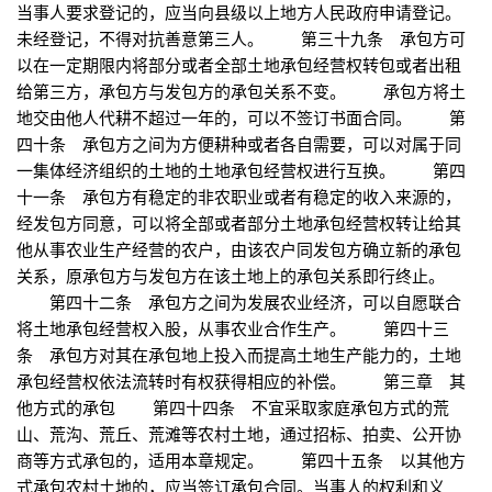
当事人要求登记的，应当向县级以上地方人民政府申请登记。
未经登记，不得对抗善意第三人。 第三十九条 承包方可
以在一定期限内将部分或者全部土地承包经营权转包或者出租
给第三方，承包方与发包方的承包关系不变。 承包方将土
地交由他人代耕不超过一年的，可以不签订书面合同。 第
四十条 承包方之间为方便耕种或者各自需要，可以对属于同
一集体经济组织的土地的土地承包经营权进行互换。 第四
十一条 承包方有稳定的非农职业或者有稳定的收入来源的，
经发包方同意，可以将全部或者部分土地承包经营权转让给其
他从事农业生产经营的农户，由该农户同发包方确立新的承包
关系，原承包方与发包方在该土地上的承包关系即行终止。
第四十二条 承包方之间为发展农业经济，可以自愿联合
将土地承包经营权入股，从事农业合作生产。 第四十三
条 承包方对其在承包地上投入而提高土地生产能力的，土地
承包经营权依法流转时有权获得相应的补偿。 第三章 其
他方式的承包 第四十四条 不宜采取家庭承包方式的荒
山、荒沟、荒丘、荒滩等农村土地，通过招标、拍卖、公开协
商等方式承包的，适用本章规定。 第四十五条 以其他方
式承包农村土地的，应当签订承包合同。当事人的权利和义