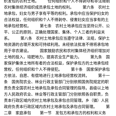
织发包的农村土地。 任何组织和个人不得剥夺和非法限制
农村集体经济组织成员承包土地的权利。 第六条 农村土
地承包，妇女与男子享有平等的权利。承包中应当保护妇女的
合法权益，任何组织和个人不得剥夺、侵害妇女应当享有的土
地承包经营权。 第七条 农村土地承包应当坚持公开、公
平、公正的原则，正确处理国家、集体、个人三者的利益关
系。 第八条 农村土地承包应当遵守法律、法规，保护土
地资源的合理开发和可持续利用。未经依法批准不得将承包地
用于非农建设。 国家鼓励农民和农村集体经济组织增加对
土地的投入，培肥地力，提高农业生产能力。 第九条 国
家保护集体土地所有者的合法权益，保护承包方的土地承包经
营权，任何组织和个人不得侵犯。 第十条 国家保护承包
方依法、自愿、有偿地进行土地承包经营权流转。 第十一
条 国务院农业、林业行政主管部门分别依照国务院规定的职
责负责全国农村土地承包及承包合同管理的指导。县级以上地
方人民政府农业、林业等行政主管部门分别依照各自职责，负
责本行政区域内农村土地承包及承包合同管理。乡（镇）人民
政府负责本行政区域内农村土地承包及承包合同管理。 第
二章 家庭承包 第一节 发包方和承包方的权利和义务