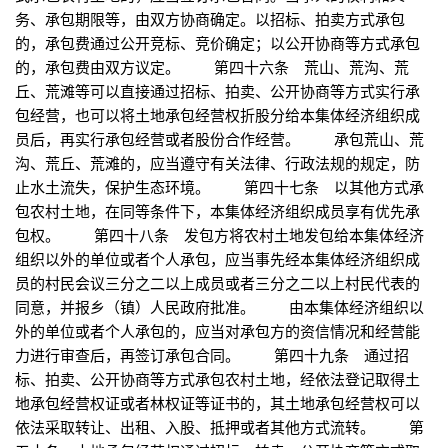
务、承包期限等，由双方协商确定。以招标、拍卖方式承包
的，承包费通过公开竞标、竞价确定；以公开协商等方式承包
的，承包费由双方议定。 第四十六条 荒山、荒沟、荒
丘、荒滩等可以直接通过招标、拍卖、公开协商等方式实行承
包经营，也可以将土地承包经营权折股分给本集体经济组织成
员后，再实行承包经营或者股份合作经营。 承包荒山、荒
沟、荒丘、荒滩的，应当遵守有关法律、行政法规的规定，防
止水土流失，保护生态环境。 第四十七条 以其他方式承
包农村土地，在同等条件下，本集体经济组织成员享有优先承
包权。 第四十八条 发包方将农村土地发包给本集体经济
组织以外的单位或者个人承包，应当事先经本集体经济组织成
员的村民会议三分之二以上成员或者三分之二以上村民代表的
同意，并报乡（镇）人民政府批准。 由本集体经济组织以
外的单位或者个人承包的，应当对承包方的资信情况和经营能
力进行审查后，再签订承包合同。 第四十九条 通过招
标、拍卖、公开协商等方式承包农村土地，经依法登记取得土
地承包经营权证或者林权证等证书的，其土地承包经营权可以
依法采取转让、出租、入股、抵押或者其他方式流转。 第