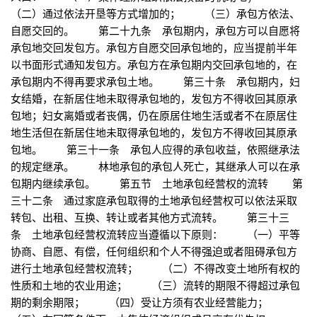
（二）通过依法开垦等方式增加的； （三）承包方依法、
自愿交回的。 第二十九条 承包期内，承包方可以自愿将
承包地交回发包方。承包方自愿交回承包地的，应当提前半年
以书面形式通知发包方。承包方在承包期内交回承包地的，在
承包期内不得再要求承包土地。 第三十条 承包期内，妇
女结婚，在新居住地未取得承包地的，发包方不得收回其原承
包地；妇女离婚或者丧偶，仍在原居住地生活或者不在原居住
地生活但在新居住地未取得承包地的，发包方不得收回其原承
包地。 第三十一条 承包人应得的承包收益，依照继承法
的规定继承。 林地承包的承包人死亡，其继承人可以在承
包期内继续承包。 第五节 土地承包经营权的流转 第
三十二条 通过家庭承包取得的土地承包经营权可以依法采取
转包、出租、互换、转让或者其他方式流转。 第三十三
条 土地承包经营权流转应当遵循以下原则： （一）平等
协商、自愿、有偿，任何组织和个人不得强迫或者阻碍承包方
进行土地承包经营权流转； （二）不得改变土地所有权的
性质和土地的农业用途； （三）流转的期限不得超过承包
期的剩余期限； （四）受让方须有农业经营能力；