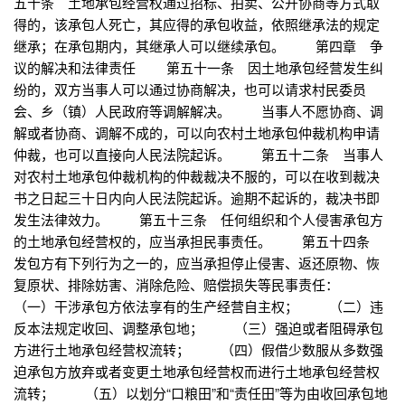
五十条 土地承包经营权通过招标、拍卖、公开协商等方式取
得的，该承包人死亡，其应得的承包收益，依照继承法的规定
继承；在承包期内，其继承人可以继续承包。 第四章 争
议的解决和法律责任 第五十一条 因土地承包经营发生纠
纷的，双方当事人可以通过协商解决，也可以请求村民委员
会、乡（镇）人民政府等调解解决。 当事人不愿协商、调
解或者协商、调解不成的，可以向农村土地承包仲裁机构申请
仲裁，也可以直接向人民法院起诉。 第五十二条 当事人
对农村土地承包仲裁机构的仲裁裁决不服的，可以在收到裁决
书之日起三十日内向人民法院起诉。逾期不起诉的，裁决书即
发生法律效力。 第五十三条 任何组织和个人侵害承包方
的土地承包经营权的，应当承担民事责任。 第五十四条
发包方有下列行为之一的，应当承担停止侵害、返还原物、恢
复原状、排除妨害、消除危险、赔偿损失等民事责任：
（一）干涉承包方依法享有的生产经营自主权； （二）违
反本法规定收回、调整承包地； （三）强迫或者阻碍承包
方进行土地承包经营权流转； （四）假借少数服从多数强
迫承包方放弃或者变更土地承包经营权而进行土地承包经营权
流转； （五）以划分“口粮田”和“责任田”等为由收回承包地