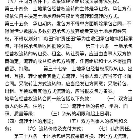
（五）在同等条件下，本集体经济组织成员享有优先权。
第三十四条 土地承包经营权流转的主体是承包方。承包方有
权依法自主决定土地承包经营权是否流转和流转的方式。
第三十五条 承包期内，发包方不得单方面解除承包合同，不
得假借少数服从多数强迫承包方放弃或者变更土地承包经营
权，不得以划分“口粮田”和“责任田”等为由收回承包地搞招标承
包，不得将承包地收回抵顶欠款。 第三十六条 土地承包
经营权流转的转包费、租金、转让费等，应当由当事人双方协
商确定。流转的收益归承包方所有，任何组织和个人不得擅自
截留、扣缴。 第三十七条 土地承包经营权采取转包、出
租、互换、转让或者其他方式流转，当事人双方应当签订书面
合同。采取转让方式流转的，应当经发包方同意；采取转包、
出租、互换或者其他方式流转的，应当报发包方备案。 土
地承包经营权流转合同一般包括以下条款： （一）双方当
事人的姓名、住所； （二）流转土地的名称、坐落、面
积、质量等级； （三）流转的期限和起止日期；
（四）流转土地的用途； （五）双方当事人的权利和义
务； （六）流转价款及支付方式； （七）违约责任。
第三十八条 土地承包经营权采取互换、转让方式流转，