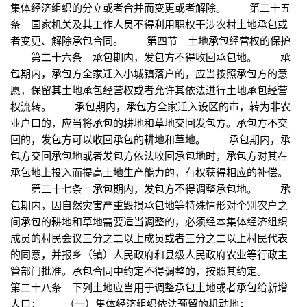
集体经济组织的分立或者合并而变更或者解除。 第二十五
条 国家机关及其工作人员不得利用职权干涉农村土地承包或
者变更、解除承包合同。 第四节 土地承包经营权的保护
第二十六条 承包期内，发包方不得收回承包地。 承
包期内，承包方全家迁入小城镇落户的，应当按照承包方的意
愿，保留其土地承包经营权或者允许其依法进行土地承包经营
权流转。 承包期内，承包方全家迁入设区的市，转为非农
业户口的，应当将承包的耕地和草地交回发包方。承包方不交
回的，发包方可以收回承包的耕地和草地。 承包期内，承
包方交回承包地或者发包方依法收回承包地时，承包方对其在
承包地上投入而提高土地生产能力的，有权获得相应的补偿。
第二十七条 承包期内，发包方不得调整承包地。 承
包期内，因自然灾害严重毁损承包地等特殊情形对个别农户之
间承包的耕地和草地需要适当调整的，必须经本集体经济组织
成员的村民会议三分之二以上成员或者三分之二以上村民代表
的同意，并报乡（镇）人民政府和县级人民政府农业等行政主
管部门批准。承包合同中约定不得调整的，按照其约定。
第二十八条 下列土地应当用于调整承包土地或者承包给新增
人口： （一）集体经济组织依法预留的机动地；