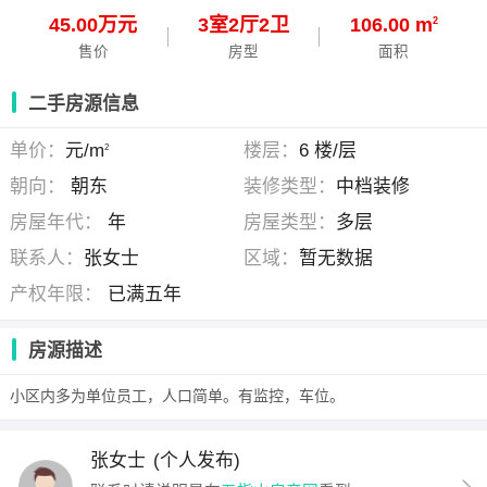
45.00万元
3
室
2
厅
2
卫
106.00 m
2
售价
房型
面积
二手房源信息
单价：
元/m
楼层：
6 楼/层
2
朝向：
朝东
装修类型：
中档装修
房屋年代：
年
房屋类型：
多层
联系人：
张女士
区域：
暂无数据
产权年限：
已满五年
房源描述
小区内多为单位员工，人口简单。有监控，车位。
张女士
(个人发布)